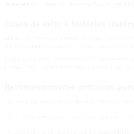
financiera
es fundamental para evitar fraudes y garanti
Casos de éxito e historias inspi
María, una ingeniera de software de México, comenzó copi
seis meses duplicó su capital inicial y adquirió confianza 
En Rusia, un profesor de economía logró complementar su
flexibles. Estas historias demuestran el potencial de creci
Recomendaciones prácticas par
Investigación:
analiza perfiles de traders con al men
Prueba en modo demo antes de arriesgar fondos real
Define tu nivel de riesgo y ajusta el apalancamiento.