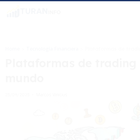
Home
Tecnología Financiera
>
>
Plataformas de tradi
Plataformas de trading 
mundo
Marcos Vinicius
25/09/2025
•