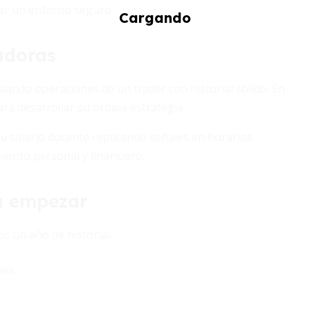
zar un entorno seguro.
radoras
ando operaciones de un trader con historial sólido. En
para desarrollar su propia estrategia.
 salario docente replicando señales en horarios
miento personal y financiero.
a empezar
os un año de historial.
es.