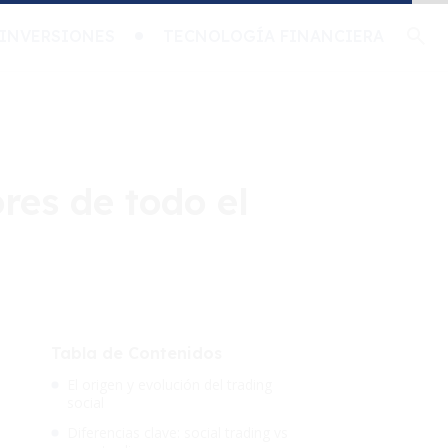
INVERSIONES
TECNOLOGÍA FINANCIERA
res de todo el
Tabla de Contenidos
El origen y evolución del trading
social
Diferencias clave: social trading vs