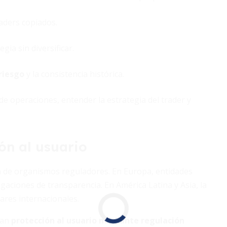
aders copiados.
gia sin diversificar.
riesgo
y la consistencia histórica.
l de operaciones, entender la estrategia del trader y
ón al usuario
ión de organismos reguladores. En Europa, entidades
aciones de transparencia. En América Latina y Asia, la
ares internacionales.
can
protección al usuario mediante regulación