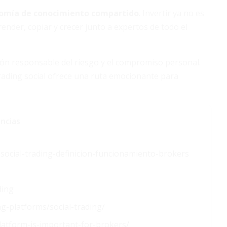
omía de conocimiento compartido
. Invertir ya no es
ender, copiar y crecer junto a expertos de todo el
tión responsable del riesgo y el compromiso personal.
rading social ofrece una ruta emocionante para
ncias
-social-trading-definicion-funcionamiento-brokers
ding
g-platforms/social-trading/
latform-is-important-for-brokers/