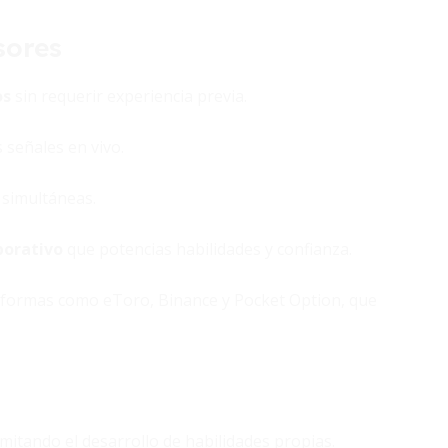
sores
os
sin requerir experiencia previa.
 señales en vivo.
s simultáneas.
borativo
que potencias habilidades y confianza.
aformas como eToro, Binance y Pocket Option, que
imitando el desarrollo de habilidades propias.