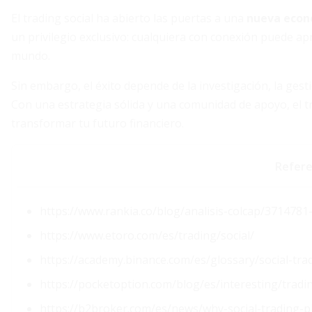
El trading social ha abierto las puertas a una
nueva econ
un privilegio exclusivo: cualquiera con conexión puede apr
mundo.
Sin embargo, el éxito depende de la investigación, la ges
Con una estrategia sólida y una comunidad de apoyo, el t
transformar tu futuro financiero.
Refere
https://www.rankia.co/blog/analisis-colcap/3714781
https://www.etoro.com/es/trading/social/
https://academy.binance.com/es/glossary/social-tra
https://pocketoption.com/blog/es/interesting/tradin
https://b2broker.com/es/news/why-social-trading-p