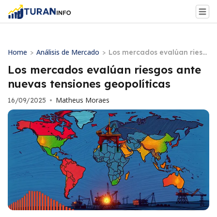
Home
Análisis de Mercado
>
>
Los mercados evalúan riesg
os ante nuevas tensiones ge
Los mercados evalúan riesgos ante
opolíticas
nuevas tensiones geopolíticas
Matheus Moraes
16/09/2025
•